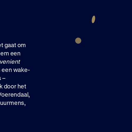
het gaat om
 hem een
venient
s een wake-
 –
ok door het
 Voerendaal,
tuurmens,