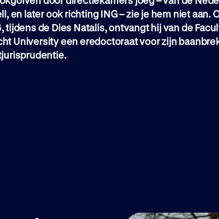
hokgolven door directiekamers joeg – van de Ned
ll, en later ook richting ING – zie je hem niet aan. 
, tijdens de Dies Natalis, ontvangt hij van de Facu
cht University een eredoctoraat voor zijn baanbr
tjurisprudentie.