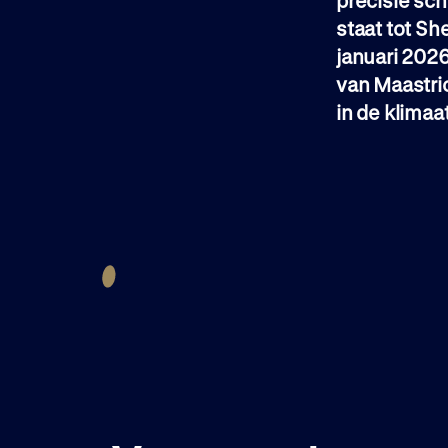
precisie sc
staat tot She
januari 2026
van Maastri
in de klimaa