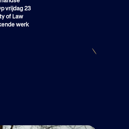
erlandse
Op vrijdag 23
lty of Law
ekende werk