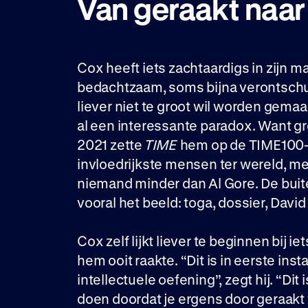
Van geraakt naa
Cox heeft iets zachtaardigs in zijn m
bedachtzaam, soms bijna verontschul
liever niet te groot wil worden gemaak
al een interessante paradox. Want groo
2021 zette
TIME
hem op de TIME100-l
invloedrijkste mensen ter wereld, me
niemand minder dan Al Gore. De buit
vooral het beeld: toga, dossier, David
Cox zelf lijkt liever te beginnen bij iet
hem ooit raakte. “Dit is in eerste inst
intellectuele oefening”, zegt hij. “Dit i
doen doordat je ergens door geraakt 