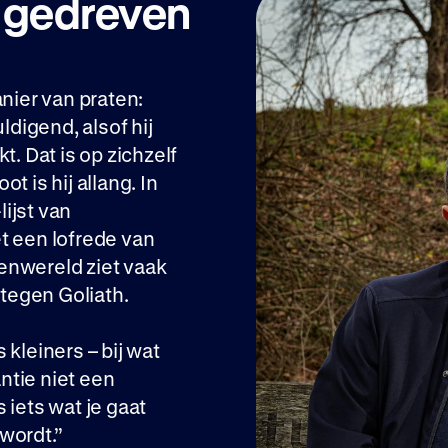
r gedreven
anier van praten:
digend, alsof hij
t. Dat is op zichzelf
t is hij allang. In
ijst van
t een lofrede van
enwereld ziet vaak
 tegen Goliath.
s kleiners – bij wat
antie niet een
s iets wat je gaat
wordt.”