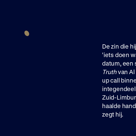
De zin die h
'iets doen w
datum, een s
Truth
van Al
up call binn
integendeel.
Zuid-Limburg
haalde hand
zegt hij.