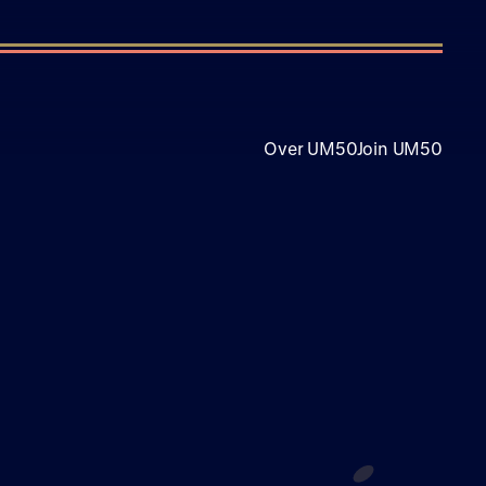
Over UM50
Join UM50