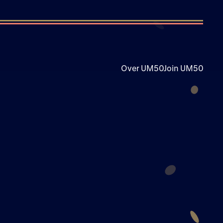
Over UM50
Join UM50