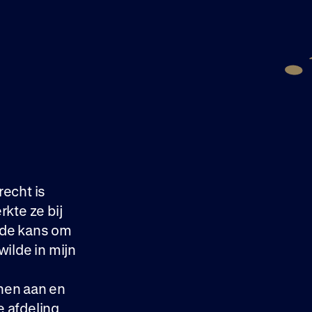
recht is
rkte ze bij
 de kans om
wilde in mijn
enen aan en
e afdeling