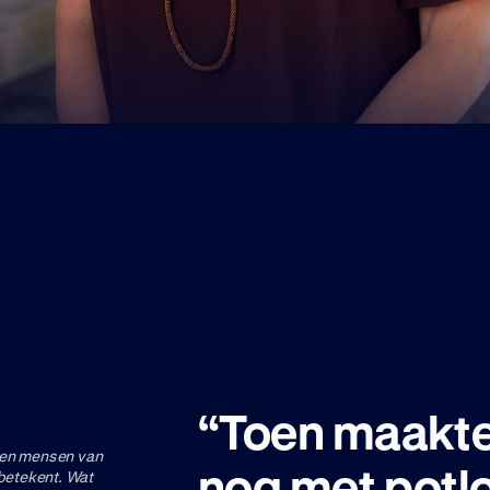
“Toen maakte
llen mensen van
nog met potlo
 betekent. Wat