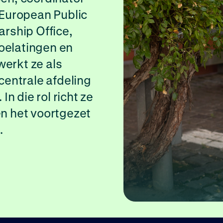
European Public
arship Office,
oelatingen en
werkt ze als
entrale afdeling
n die rol richt ze
en het voortgezet
.