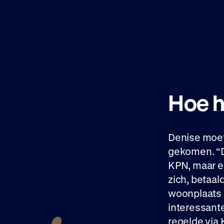
Hoe h
Denise moet 
gekomen. “Da
KPN, maar e
zich, betaal
woonplaats 
interessant
regelde via 