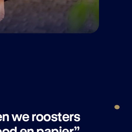
n we roosters
od en papier.”