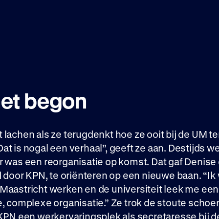
et begon
lachen als ze terugdenkt hoe ze ooit bij de UM te
t is nogal een verhaal”, geeft ze aan. Destijds we
r was een reorganisatie op komst. Dat gaf Denise
d door KPN, te oriënteren op een nieuwe baan. “Ik 
Maastricht werken en de universiteit leek me een
e, complexe organisatie.” Ze trok de stoute scho
KPN een werkervaringsplek als secretaresse bij d