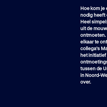
Hoe kom je e
nodig heeft 
Heel simpel
uit de mouwe
ontmoeten. 
elkaar te on
collega’s M
het initiatief 
ontmoetings
tussen de U
in Noord-Wes
over.