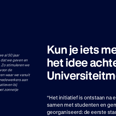
Kun je iets me
e al 50 jaar
het idee acht
s dat we geven en
. Zo stimuleren we
voor de
Universiteit
even waar we vanuit
 medewerkers aan
atieven bij
het zonnetje
“Het initiatief is ontstaan na 
samen met studenten en ge
georganiseerd: de eerste st