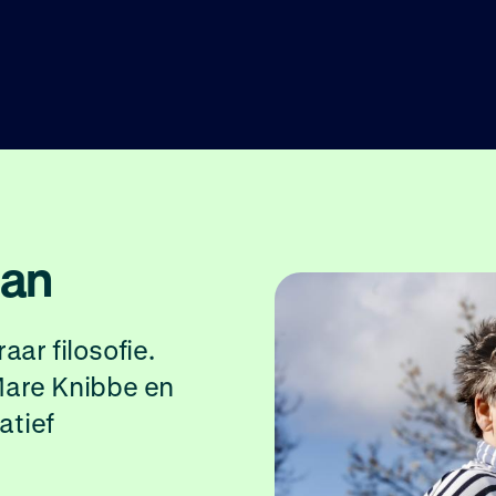
man
aar filosofie.
Mare Knibbe en
atief