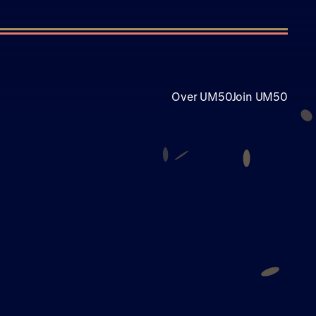
Over UM50
Join UM50