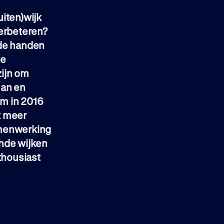
uiten)wijk
verbeteren?
 de handen
te
zijn om
man en
om in 2016
it meer
amenwerking
ende wijken
thousiast