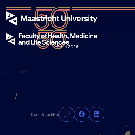
7 mei 2026
Evenementen
Verhalen
Nieuws
Deel dit artikel
Over UM50