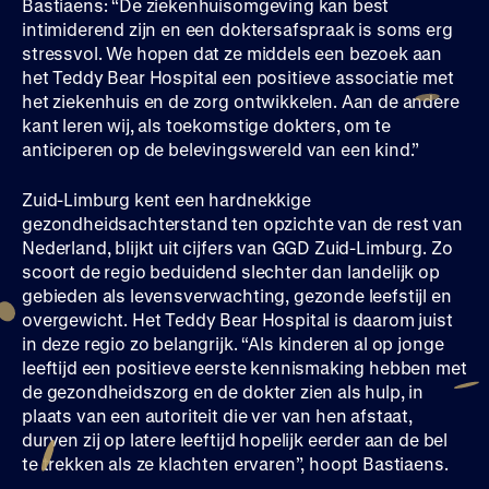
Bastiaens: “De ziekenhuisomgeving kan best
intimiderend zijn en een doktersafspraak is soms erg
stressvol. We hopen dat ze middels een bezoek aan
het Teddy Bear Hospital een positieve associatie met
het ziekenhuis en de zorg ontwikkelen. Aan de andere
kant leren wij, als toekomstige dokters, om te
anticiperen op de belevingswereld van een kind.”
Zuid-Limburg kent een hardnekkige
gezondheidsachterstand ten opzichte van de rest van
Nederland, blijkt uit cijfers van GGD Zuid-Limburg. Zo
scoort de regio beduidend slechter dan landelijk op
gebieden als levensverwachting, gezonde leefstijl en
overgewicht. Het Teddy Bear Hospital is daarom juist
in deze regio zo belangrijk. “Als kinderen al op jonge
leeftijd een positieve eerste kennismaking hebben met
de gezondheidszorg en de dokter zien als hulp, in
plaats van een autoriteit die ver van hen afstaat,
durven zij op latere leeftijd hopelijk eerder aan de bel
te trekken als ze klachten ervaren”, hoopt Bastiaens.