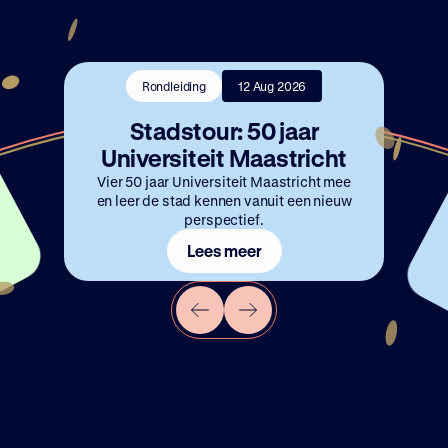
Rondleiding
Rondleiding
12 Aug 2026
12 Aug 2026
Stadstour: 50 jaar
Stadstour: 50 jaar
Universiteit Maastricht
Universiteit Maastricht
Vier 50 jaar Universiteit Maastricht mee
Vier 50 jaar Universiteit Maastricht mee
en leer de stad kennen vanuit een nieuw
en leer de stad kennen vanuit een nieuw
perspectief.
perspectief.
r
.
r
.
Lees meer
Lees meer