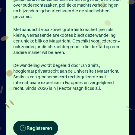
Join UM50
over oude rechtszaken, politieke machtsverhoudingen
en bijzondere gebeurtenissen die de stad hebben
gevormd.
Met aandacht voor zowel grote historische lijnen als
kleine, verrassende anekdotes biedt deze wandeling
een unieke blik op Maastricht. Geschikt voor iedereen –
ook zonder juridische achtergrond – die de stad op een
andere manier wil beleven.
De wandeling wordt begeleid door Jan Smits,
hoogleraar privaatrecht aan de Universiteit Maastricht.
Smits is een gerenommeerd rechtsgeleerde met
internationale expertise in Europees en vergelijkend
recht. Sinds 2026 is hij Rector Magnificus a.i.
Registreren