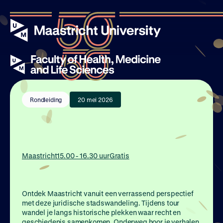
Rondleiding
20 mei 2026
Evenementen
Maastricht
15.00 - 16.30 uur
Gratis
Verhalen
Nieuws
Ontdek Maastricht vanuit een verrassend perspectief
met deze juridische stadswandeling. Tijdens tour
Over UM50
wandel je langs historische plekken waar recht en
geschiedenis samenkomen. Onderweg hoor je verhalen